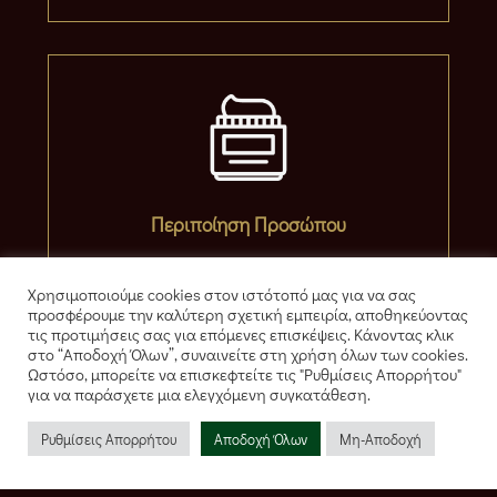
Περιποίηση Προσώπου
Χρησιμοποιούμε cookies στον ιστότοπό μας για να σας
προσφέρουμε την καλύτερη σχετική εμπειρία, αποθηκεύοντας
τις προτιμήσεις σας για επόμενες επισκέψεις. Κάνοντας κλικ
στο “Αποδοχή Όλων”, συναινείτε στη χρήση όλων των cookies.
Ωστόσο, μπορείτε να επισκεφτείτε τις "Ρυθμίσεις Απορρήτου"
για να παράσχετε μια ελεγχόμενη συγκατάθεση.
Ρυθμίσεις Απορρήτου
Αποδοχή Όλων
Μη-Αποδοχή
Μοντέρνα Extreme Χτενίσματα